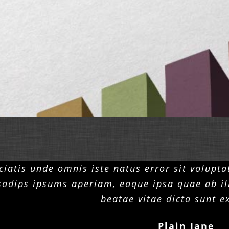
iciatis unde omnis iste natus error sit volu
adips ipsums aperiam, eaque ipsa quae ab illo
beatae vitae dicta sunt e
Plain Jane