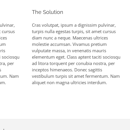
The Solution
ulvinar,
Cras volutpat, ipsum a dignissim pulvinar,
t cursus
turpis nulla egestas turpis, sit amet cursus
ices
diam nunc a neque. Maecenas ultrices
ium
molestie accumsan. Vivamus pretium
ris
vulputate massa, in venenatis mauris
i sociosqu
elementum eget. Class aptent taciti sociosqu
tra, per
ad litora torquent per conubia nostra, per
s
inceptos himenaeos. Donec sagittis
ntum. Nam
vestibulum turpis sit amet fermentum. Nam
dum.
aliquet non magna ultricies interdum.