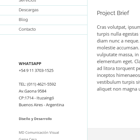
Servicios
Descargas
Project Brief
Blog
Cras volutpat, ipsum
Contacto
turpis nulla egestas 
diam nunc a neque.
molestie accumsan.
vulputate massa, in
elementum eget. Cla
WHATSAPP
ad litora torquent p
+54 9 11 3703-1525
inceptos himenaeos.
vestibulum turpis 
TEL:
(011) 4621-5592
aliquet non magna u
Av.Gaona 9584
CP:1714 - Ituzaingó
Buenos Aires - Argentina
Diseño y Desarrollo
MD Comunicación Visual
Gama Cero