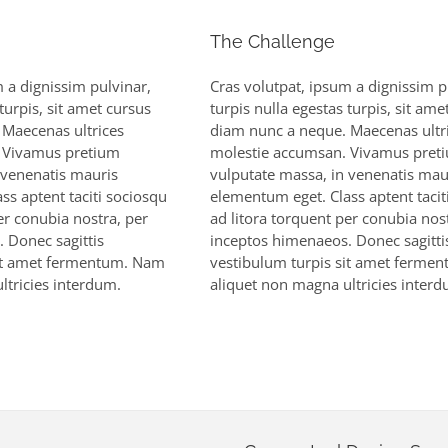
The Challenge
 a dignissim pulvinar,
Cras volutpat, ipsum a dignissim p
turpis, sit amet cursus
turpis nulla egestas turpis, sit ame
 Maecenas ultrices
diam nunc a neque. Maecenas ultr
 Vivamus pretium
molestie accumsan. Vivamus pret
 venenatis mauris
vulputate massa, in venenatis mau
ss aptent taciti sociosqu
elementum eget. Class aptent tacit
er conubia nostra, per
ad litora torquent per conubia nos
 Donec sagittis
inceptos himenaeos. Donec sagitti
sit amet fermentum. Nam
vestibulum turpis sit amet ferme
ltricies interdum.
aliquet non magna ultricies inter