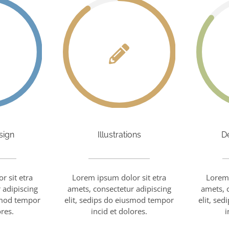
sign
Illustrations
D
r sit etra
Lorem ipsum dolor sit etra
Lorem 
 adipiscing
amets, consectetur adipiscing
amets, 
usmod tempor
elit, sedips do eiusmod tempor
elit, se
ores.
incid et dolores.
i